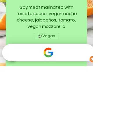
Soy meat marinated with
tomato sauce, vegan nacho
cheese, jalapeños, tomato,
vegan mozzarella
Vegan
$11.99
Nachos con queso
Vegan nacho cheese,
jalapeños, tomato, vegan
mozzarella
Vegan
$10.99
© 2022 El Michoacano Taqueria LLC | All Rights
Reserved
2922 Merle Hay Rd Suite C, Des Moines, IA 50310. Tel
515-277-1826